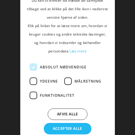
Du kan til enhver tid trække dit samtykke
tilbage ved at klikke på det lille ikon i nederste
ADDRESS:
venstre hjørne af siden.
Allmänningsvägen 59
Klik på linket for at læse mere om, hvordan vi
SE-176 78 Järfälla
bruger cookies og andre tekniske løsninger,
og hvordan vi indsamler og behandler
Orgr: 556973-7413
persondata
Læs mere
FAKTURER:
ABSOLUT NØDVENDIGE
invoice@titanium-gateway.com
YDEEVNE
MÅLRETNING
HANDELSBANKEN:
FUNKTIONALITET
BANK:
HANDELSBANKEN
Bic/Swift:
HANDSESS
AFVIS ALLE
IBAN (SEK / EUR / USD):
ACCEPTER ALLE
EUR:
SE95 6000 0000 0000 5547 7399