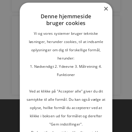
×
Denne hjemmeside
bruger cookies
Hvad er titan Grad 5?
Vi og vores systemer bruger tekniske
Titan Grad 5/6AL-4V9/ASTM B 348
løsninger, herunder cookies, til at indsamle
Grad 5 er den titankvalitet,som har det
oplysninger om dig til forskellige formål,
bredeste anvendelsesområde. Den
har meget høj styrke, men relativ lav
herunder:
duktilitet. Sammenlignet med rent
1. Nødvendigt 2. Ydeevne 3. Målretning 4.
titan har Grad 5...
Funktioner
Read more
Ved at klikke på "Accepter alle" giver du dit
samtykke til alle formål. Du kan også vælge at
oplyse, hvilke formål du accepterer ved at
klikke i boksen ud for formålet og derefter
"Gem indstillinger".
Titanium Gateway