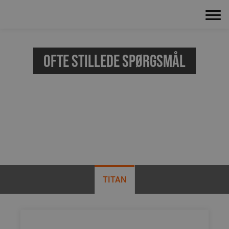
Ofte stillede spørgsmål
Här har vi samlat svar på vanliga
frågor om våra produkter
TITAN