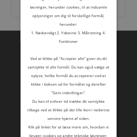
Read more
løsninger, herunder cookies, til at indsamle
oplysninger om dig til forskellige formål,
herunder:
1. Nødvendigt 2. Ydeevne 3. Målretning 4.
Funktioner
Titanium Gateway
Ved at klikke på "Accepter alle" giver du dit
samtykke til alle formål. Du kan også vælge at
oplyse, hvilke formål du accepterer ved at
ADDRESS:
klikke i boksen ud for formålet og derefter
Allmänningsvägen 59
"Gem indstillinger".
SE-176 78 Järfälla
Du kan til enhver tid trække dit samtykke
tilbage ved at klikke på det lille ikon i nederste
Orgr: 556973-7413
venstre hjørne af siden.
Klik på linket for at læse mere om, hvordan vi
FAKTURER:
bruger cookies og andre tekniske løsninger,