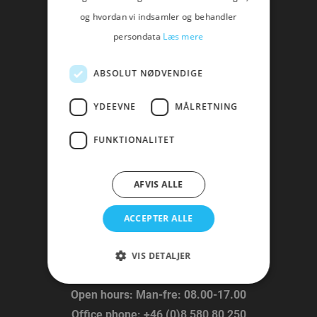
invoice@titanium-gateway.com
og hvordan vi indsamler og behandler
persondata
Læs mere
HANDELSBANKEN:
BANK:
HANDELSBANKEN
ABSOLUT NØDVENDIGE
Bic/Swift:
HANDSESS
YDEEVNE
MÅLRETNING
IBAN (SEK / EUR / USD):
FUNKTIONALITET
EUR:
SE95 6000 0000 0000 5547 7399
USD:
SE61 6000 0000 0000 5547 7429
AFVIS ALLE
SEK:
SE09 6000 0000 0007 5047 0658
ACCEPTER ALLE
TELEFON OG ÅBNE TIDER:
VIS DETALJER
Kontor i Sverige
Open hours:
Man-fre: 08.00-17.00
Office phone:
+46 (0)8 580 80 250