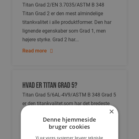
Titan Grad 2/EN 3.7035/ASTM B 348
Titan Grad 2 er den mest almindelige
titankvalitet i alle produktformer. Den har
lignende egenskaber som Grad 1, men
højere styrke. Grad 2 har...
Read more
Hvad er titan Grad 5?
Titan Grad 5/6AL-4V9/ASTM B 348 Grad 5
er den titankvalitet,som har det bredeste
×
anvendelsesområde. Den har meget høj
Denne hjemmeside
styrke, men relativ lav duktilitet.
bruger cookies
Sammenlignet med rent titan har Grad 5...
Vi og vores systemer bruger tekniske